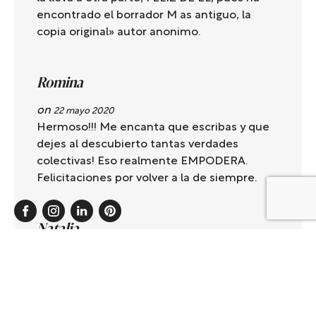
encontrado el borrador M as antiguo, la
copia original» autor anonimo.
Romina
on
22 mayo 2020
Hermoso!!! Me encanta que escribas y que
dejes al descubierto tantas verdades
colectivas! Eso realmente EMPODERA.
Felicitaciones por volver a la de siempre.
Natalia
on
22 mayo 2020
Me encanto este relato tan real y cotidiano!
Donde sin dudas debemos estar alerta de
las personas que solo quieren hundirnos