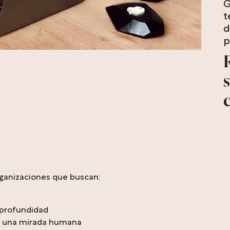
G
t
d
p
organizaciones que buscan:
 profundidad
de una mirada humana