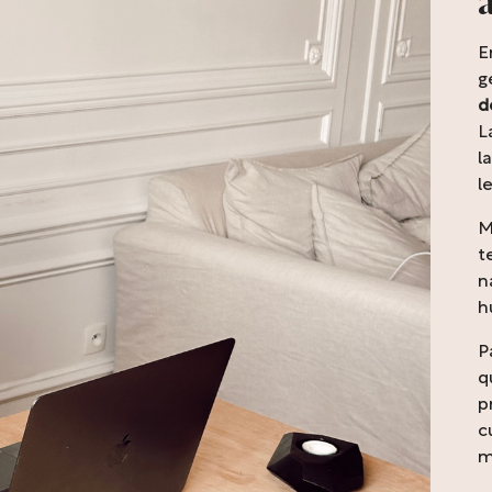
E
g
d
L
l
l
M
t
n
h
P
q
p
c
m